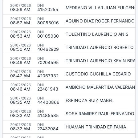
20/07/2026
DNI
MEDRANO VILLAR JUAN FULGENC
08:59 AM
41520255
20/07/2026
DNI
AQUINO DIAZ ROGER FERNANDO
08:57 AM
80055016
20/07/2026
DNI
TOLENTINO LAURENCIO ANIS
08:53 AM
80105030
20/07/2026
DNI
TRINIDAD LAURENCIO ROBERTO B
08:50 AM
40462929
20/07/2026
DNI
TRINIDAD LAURENCIO KEVIN BRA
08:49 AM
70204595
20/07/2026
DNI
CUSTODIO CUCHILLA CESARIO
08:47 AM
42067932
20/07/2026
DNI
AMBICHO MALPARTIDA VALERIAN
08:46 AM
22481943
20/07/2026
DNI
ESPINOZA RUIZ MABEL
08:35 AM
44400866
20/07/2026
DNI
SOSA RAMIREZ RAUL FERNANDO
08:33 AM
41485585
20/07/2026
DNI
HUAMAN TRINIDAD EPIFANIA
08:32 AM
22432084
20/07/2026
DNI