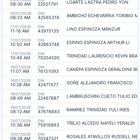
LOARTE LASTRA PEDRO YON
08:30 AM
22501791
20/07/2026
DNI
AMBICHO ECHEVARRIA TORIBIO M
08:23 AM
42565316
17/07/2026
DNI
LINO ESPINOZA MANZUR
11:16 AM
43915135
17/07/2026
DNI
ESPINO ESPINOZA ARTHUR LI
10:50 AM
42863748
17/07/2026
DNI
TRINIDAD LAURENCIO KEVIN BRA
10:49 AM
70204595
16/07/2026
DNI
CANEPA ESPINOZA GERALDINE BR
11:07 AM
76151093
16/07/2026
DNI
GOÑE ALEJANDRO FRANCISCO
10:28 AM
42471577
16/07/2026
DNI
LAMBRUSCHINI CUETO TULIO ED
08:49 AM
22467887
16/07/2026
DNI
RAMIREZ TRINIDAD YULI INES
08:12 AM
47678843
15/07/2026
DNI
TREJO ALCEDO NAYELI YERALDI
10:38 AM
75916863
15/07/2026
DNI
ROSALES ATAVILLOS RUSSELL NEI
09:28 AM
70247321